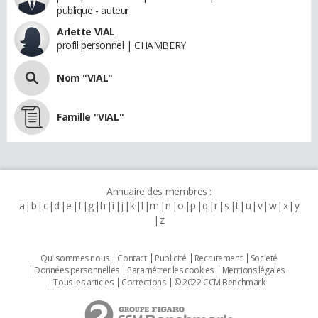
publique - auteur
Arlette VIAL
profil personnel | CHAMBERY
Nom "VIAL"
Famille "VIAL"
Annuaire des membres :
a
b
c
d
e
f
g
h
i
j
k
l
m
n
o
p
q
r
s
t
u
v
w
x
y
z
Qui sommes nous
Contact
Publicité
Recrutement
Societé
Données personnelles
Paramétrer les cookies
Mentions légales
Tous les articles
Corrections
© 2022 CCM Benchmark