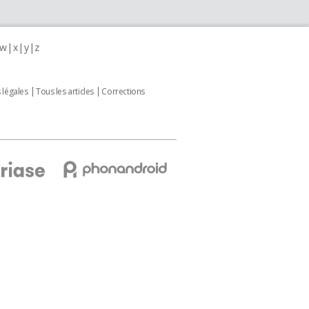
w
x
y
z
 légales
Tous les articles
Corrections