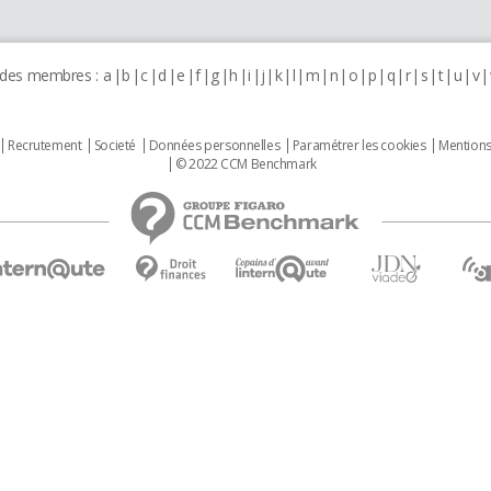
 des membres :
a
b
c
d
e
f
g
h
i
j
k
l
m
n
o
p
q
r
s
t
u
v
Recrutement
Societé
Données personnelles
Paramétrer les cookies
Mentions
© 2022 CCM Benchmark