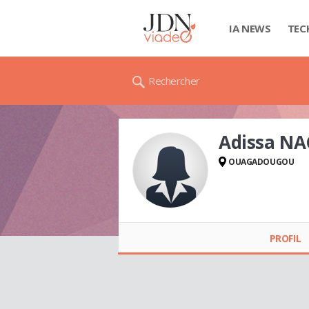
IA NEWS
TEC
Rechercher
Adissa N
OUAGADOUGOU
Adissa NACOULMA
PROFIL