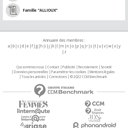
Famille "ALLIOUX"
Annuaire des membres :
a
b
c
d
e
f
g
h
i
j
k
l
m
n
o
p
q
r
s
t
u
v
w
x
y
z
Qui sommes nous
Contact
Publicité
Recrutement
Societé
Données personnelles
Paramétrer les cookies
Mentions légales
Tous les articles
Corrections
© 2022 CCM Benchmark