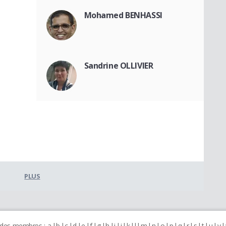
Mohamed BENHASSI
Sandrine OLLIVIER
PLUS
 des membres :
a
b
c
d
e
f
g
h
i
j
k
l
m
n
o
p
q
r
s
t
u
v