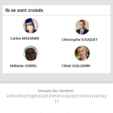
Ils se sont croisés
Carine MASSABKI
Christophe SOUQUET
Mélanie CHEREL
Chloë VUILLEMIN
Annuaire des membres :
a
b
c
d
e
f
g
h
i
j
k
l
m
n
o
p
q
r
s
t
u
v
w
x
y
z