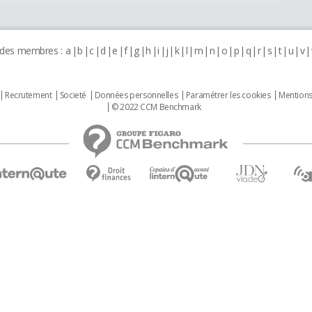
 des membres :
a
b
c
d
e
f
g
h
i
j
k
l
m
n
o
p
q
r
s
t
u
v
Recrutement
Societé
Données personnelles
Paramétrer les cookies
Mentions
© 2022 CCM Benchmark