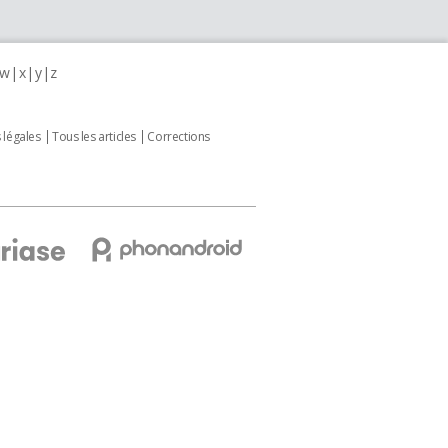
w
x
y
z
 légales
Tous les articles
Corrections