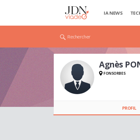
IA NEWS
TEC
Rechercher
Agnès PO
FONSORBES
Agnès PONCELET
PROFIL