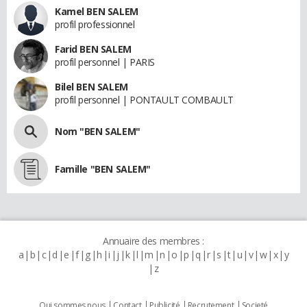
Kamel BEN SALEM
profil professionnel
Farid BEN SALEM
profil personnel | PARIS
Bilel BEN SALEM
profil personnel | PONTAULT COMBAULT
Nom "BEN SALEM"
Famille "BEN SALEM"
Annuaire des membres :
a
b
c
d
e
f
g
h
i
j
k
l
m
n
o
p
q
r
s
t
u
v
w
x
y
z
Qui sommes nous
Contact
Publicité
Recrutement
Societé