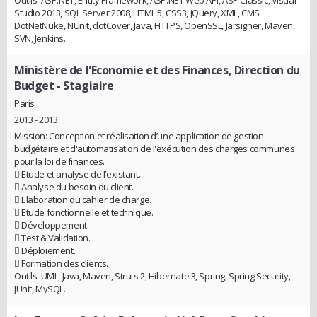
Studio 2013, SQL Server 2008, HTML 5, CSS3, jQuery, XML, CMS
DotNetNuke, NUnit, dotCover, Java, HTTPS, OpenSSL, Jarsigner, Maven,
SVN, Jenkins.
Ministère de l'Economie et des Finances, Direction du
Budget
- Stagiaire
Paris
2013 - 2013
Mission: Conception et réalisation d’une application de gestion
budgétaire et d'automatisation de l'exécution des charges communes
pour la loi de finances.
 Etude et analyse de l’existant.
 Analyse du besoin du client.
 Elaboration du cahier de charge.
 Etude fonctionnelle et technique.
 Développement.
 Test & Validation.
 Déploiement.
 Formation des clients.
Outils: UML, Java, Maven, Struts 2, Hibernate 3, Spring, Spring Security,
JUnit, MySQL.