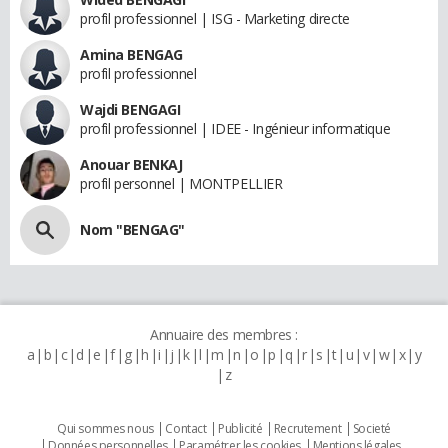
profil professionnel | ISG - Marketing directe
Amina BENGAG
profil professionnel
Wajdi BENGAGI
profil professionnel | IDEE - Ingénieur informatique
Anouar BENKAJ
profil personnel | MONTPELLIER
Nom "BENGAG"
Annuaire des membres :
a
b
c
d
e
f
g
h
i
j
k
l
m
n
o
p
q
r
s
t
u
v
w
x
y
z
Qui sommes nous
Contact
Publicité
Recrutement
Societé
Données personnelles
Paramétrer les cookies
Mentions légales