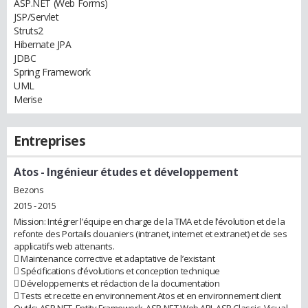
ASP.NET (Web Forms)
JSP/Servlet
Struts2
Hibernate JPA
JDBC
Spring Framework
UML
Merise
Entreprises
Atos
- Ingénieur études et développement
Bezons
2015 - 2015
Mission: Intégrer l’équipe en charge de la TMA et de l’évolution et de la
refonte des Portails douaniers (intranet, internet et extranet) et de ses
applicatifs web attenants.
 Maintenance corrective et adaptative de l’existant
 Spécifications d’évolutions et conception technique
 Développements et rédaction de la documentation
 Tests et recette en environnement Atos et en environnement client
Outils: ASP.NET, Entity Framework, ASP.NET Web API, ASP Classic, Visual