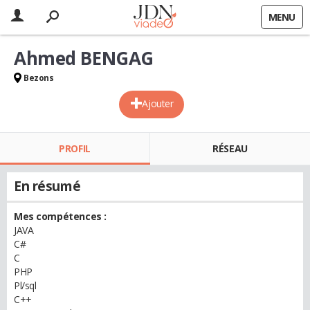
MENU
Ahmed BENGAG
Bezons
Ajouter
PROFIL
RÉSEAU
En résumé
Mes compétences :
JAVA
C#
C
PHP
Pl/sql
C++