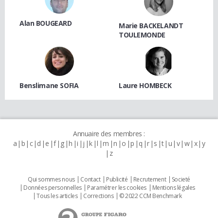
Alan BOUGEARD
Marie BACKELANDT
TOULEMONDE
Benslimane SOFIA
Laure HOMBECK
Annuaire des membres :
a
b
c
d
e
f
g
h
i
j
k
l
m
n
o
p
q
r
s
t
u
v
w
x
y
z
Qui sommes nous
Contact
Publicité
Recrutement
Societé
Données personnelles
Paramétrer les cookies
Mentions légales
Tous les articles
Corrections
© 2022 CCM Benchmark