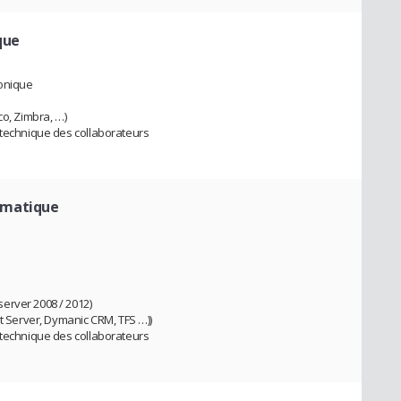
que
honique
co, Zimbra, …)
 technique des collaborateurs
rmatique
erver 2008 / 2012)
nt Server, Dymanic CRM, TFS …))
 technique des collaborateurs