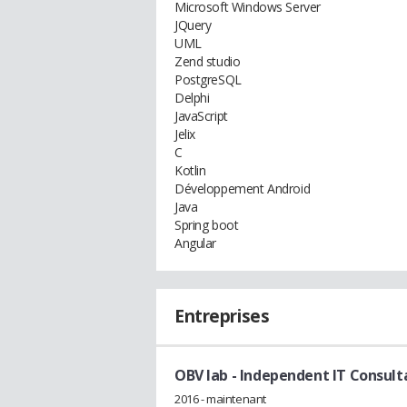
Microsoft Windows Server
JQuery
UML
Zend studio
PostgreSQL
Delphi
JavaScript
Jelix
C
Kotlin
Développement Android
Java
Spring boot
Angular
Entreprises
OBV lab
- Independent IT Consult
2016 - maintenant