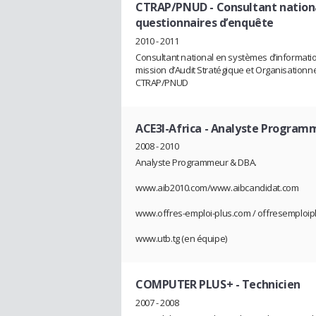
CTRAP/PNUD
- Consultant nation
questionnaires d’enquête
2010 - 2011
Consultant national en systèmes d’informatio
mission d’Audit Stratégique et Organisationne
CTRAP/PNUD
ACE3I-Africa
- Analyste Program
2008 - 2010
Analyste Programmeur & DBA.
www.aib2010.com/www.aibcandidat.com
www.offres-emploi-plus.com / offresemploip
www.utb.tg (en équipe)
COMPUTER PLUS+
- Technicien
2007 - 2008