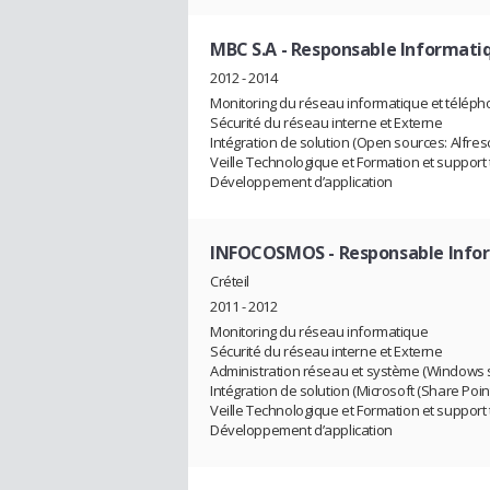
MBC S.A
- Responsable Informati
2012 - 2014
Monitoring du réseau informatique et télép
Sécurité du réseau interne et Externe
Intégration de solution (Open sources: Alfres
Veille Technologique et Formation et support
Développement d’application
INFOCOSMOS
- Responsable Info
Créteil
2011 - 2012
Monitoring du réseau informatique
Sécurité du réseau interne et Externe
Administration réseau et système (Windows s
Intégration de solution (Microsoft (Share Poi
Veille Technologique et Formation et support
Développement d’application