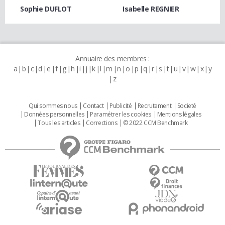
Sophie DUFLOT
Isabelle REGNIER
Annuaire des membres :
a
b
c
d
e
f
g
h
i
j
k
l
m
n
o
p
q
r
s
t
u
v
w
x
y
z
Qui sommes nous
Contact
Publicité
Recrutement
Societé
Données personnelles
Paramétrer les cookies
Mentions légales
Tous les articles
Corrections
© 2022 CCM Benchmark