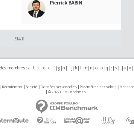
Pierrick BABIN
PLUS
 des membres :
a
b
c
d
e
f
g
h
i
j
k
l
m
n
o
p
q
r
s
t
u
v
Recrutement
Societé
Données personnelles
Paramétrer les cookies
Mentions
© 2022 CCM Benchmark