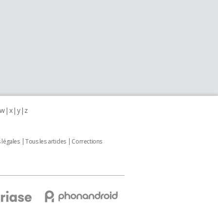
w
x
y
z
 légales
Tous les articles
Corrections