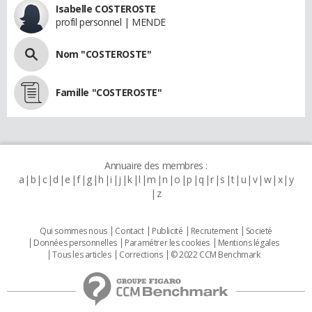
Isabelle COSTEROSTE
profil personnel | MENDE
Nom "COSTEROSTE"
Famille "COSTEROSTE"
Annuaire des membres :
a
b
c
d
e
f
g
h
i
j
k
l
m
n
o
p
q
r
s
t
u
v
w
x
y
z
Qui sommes nous
Contact
Publicité
Recrutement
Societé
Données personnelles
Paramétrer les cookies
Mentions légales
Tous les articles
Corrections
© 2022 CCM Benchmark