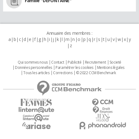
Famille "DEFONTAINE"
Annuaire des membres :
a
b
c
d
e
f
g
h
i
j
k
l
m
n
o
p
q
r
s
t
u
v
w
x
y
z
Qui sommes nous
Contact
Publicité
Recrutement
Societé
Données personnelles
Paramétrer les cookies
Mentions légales
Tous les articles
Corrections
© 2022 CCM Benchmark