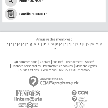
Nom "DONOT"
Famille "DONOT"
Annuaire des membres :
a
b
c
d
e
f
g
h
i
j
k
l
m
n
o
p
q
r
s
t
u
v
w
x
y
z
Qui sommes nous
Contact
Publicité
Recrutement
Societé
Données personnelles
Paramétrer les cookies
Mentions légales
Tous les articles
Corrections
© 2022 CCM Benchmark