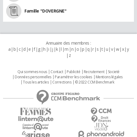
Famille "DOVERGNE"
Annuaire des membres :
a
b
c
d
e
f
g
h
i
j
k
l
m
n
o
p
q
r
s
t
u
v
w
x
y
z
Qui sommes nous
Contact
Publicité
Recrutement
Societé
Données personnelles
Paramétrer les cookies
Mentions légales
Tous les articles
Corrections
© 2022 CCM Benchmark