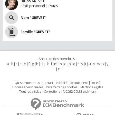
Bruno GREVET
profil personnel | PARIS
Nom "GREVET"
Famille "GREVET"
Annuaire des membres :
a
b
c
d
e
f
g
h
i
j
k
l
m
n
o
p
q
r
s
t
u
v
w
x
y
z
Qui sommes nous
Contact
Publicité
Recrutement
Societé
Données personnelles
Paramétrer les cookies
Mentions légales
Tous les articles
Corrections
© 2022 CCM Benchmark