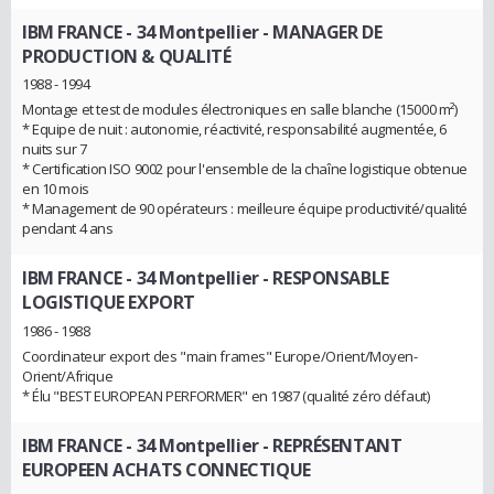
IBM FRANCE - 34 Montpellier
- MANAGER DE
PRODUCTION & QUALITÉ
1988 - 1994
Montage et test de modules électroniques en salle blanche (15000 m²)
* Equipe de nuit : autonomie, réactivité, responsabilité augmentée, 6
nuits sur 7
* Certification ISO 9002 pour l'ensemble de la chaîne logistique obtenue
en 10 mois
* Management de 90 opérateurs : meilleure équipe productivité/qualité
pendant 4 ans
IBM FRANCE - 34 Montpellier
- RESPONSABLE
LOGISTIQUE EXPORT
1986 - 1988
Coordinateur export des "main frames" Europe/Orient/Moyen-
Orient/Afrique
* Élu "BEST EUROPEAN PERFORMER" en 1987 (qualité zéro défaut)
IBM FRANCE - 34 Montpellier
- REPRÉSENTANT
EUROPEEN ACHATS CONNECTIQUE