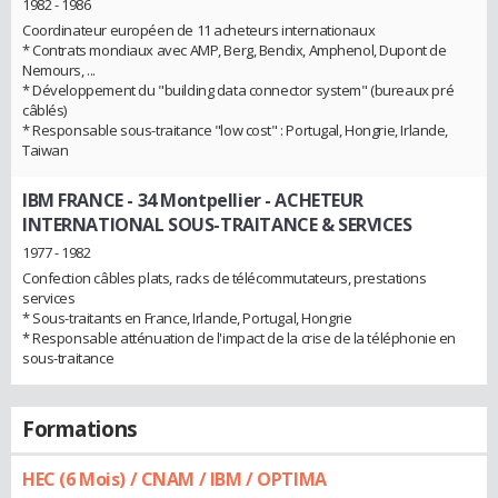
1982 - 1986
Coordinateur européen de 11 acheteurs internationaux
* Contrats mondiaux avec AMP, Berg, Bendix, Amphenol, Dupont de
Nemours, ...
* Développement du "building data connector system" (bureaux pré
câblés)
* Responsable sous-traitance "low cost" : Portugal, Hongrie, Irlande,
Taiwan
IBM FRANCE - 34 Montpellier
- ACHETEUR
INTERNATIONAL SOUS-TRAITANCE & SERVICES
1977 - 1982
Confection câbles plats, racks de télécommutateurs, prestations
services
* Sous-traitants en France, Irlande, Portugal, Hongrie
* Responsable atténuation de l'impact de la crise de la téléphonie en
sous-traitance
Formations
HEC (6 Mois) / CNAM / IBM / OPTIMA