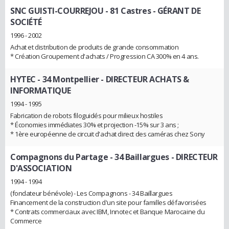
SNC GUISTI-COURREJOU - 81 Castres
- GÉRANT DE
SOCIÉTÉ
1996 - 2002
Achat et distribution de produits de grande consommation
* Création Groupement d'achats / Progression CA 300% en 4 ans.
HYTEC - 34 Montpellier
- DIRECTEUR ACHATS &
INFORMATIQUE
1994 - 1995
Fabrication de robots filoguidés pour milieux hostiles
* Économies immédiates 30% et projection -15% sur 3 ans ;
* 1ère européenne de circuit d'achat direct des caméras chez Sony
Compagnons du Partage - 34 Baillargues
- DIRECTEUR
D'ASSOCIATION
1994 - 1994
(fondateur bénévole) - Les Compagnons - 34 Baillargues
Financement de la construction d'un site pour familles défavorisées
* Contrats commerciaux avec IBM, Innotec et Banque Marocaine du
Commerce