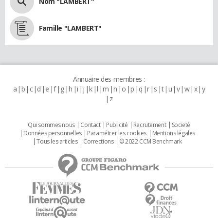
Nom "LAMBERT"
Famille "LAMBERT"
Annuaire des membres :
a
b
c
d
e
f
g
h
i
j
k
l
m
n
o
p
q
r
s
t
u
v
w
x
y
z
Qui sommes nous
Contact
Publicité
Recrutement
Societé
Données personnelles
Paramétrer les cookies
Mentions légales
Tous les articles
Corrections
© 2022 CCM Benchmark