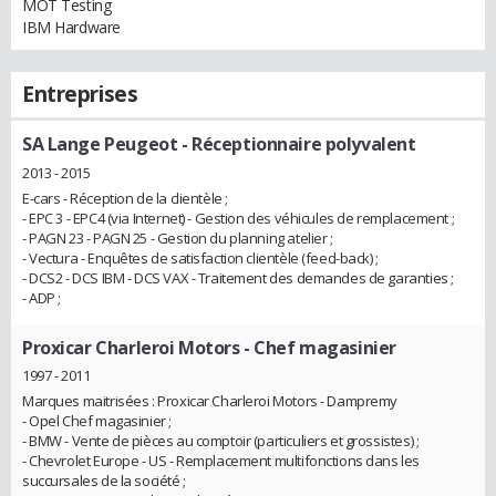
MOT Testing
IBM Hardware
Entreprises
SA Lange Peugeot
- Réceptionnaire polyvalent
2013 - 2015
E-cars - Réception de la clientèle ;
- EPC 3 - EPC4 (via Internet) - Gestion des véhicules de remplacement ;
- PAGN 23 - PAGN 25 - Gestion du planning atelier ;
- Vectura - Enquêtes de satisfaction clientèle (feed-back) ;
- DCS2 - DCS IBM - DCS VAX - Traitement des demandes de garanties ;
- ADP ;
Proxicar Charleroi Motors
- Chef magasinier
1997 - 2011
Marques maitrisées : Proxicar Charleroi Motors - Dampremy
- Opel Chef magasinier ;
- BMW - Vente de pièces au comptoir (particuliers et grossistes) ;
- Chevrolet Europe - US - Remplacement multifonctions dans les
succursales de la société ;