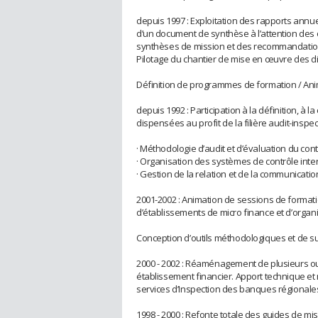
depuis 1997 : Exploitation des rapports annu
d’un document de synthèse à l’attention des 
synthèses de mission et des recommandatio
Pilotage du chantier de mise en œuvre des di
Définition de programmes de formation / An
depuis 1992 : Participation à la définition, à
dispensées au profit de la filière audit-inspec
· Méthodologie d’audit et d’évaluation du cont
· Organisation des systèmes de contrôle inte
· Gestion de la relation et de la communicati
2001-2002 : Animation de sessions de format
d’établissements de micro finance et d’organ
Conception d’outils méthodologiques et de s
2000 - 2002 : Réaménagement de plusieurs outi
établissement financier. Apport technique e
services d’Inspection des banques régionale
1998 - 2000 : Refonte totale des guides de mis