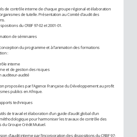
els de contrôle interne de chaque groupe régional et élaboration
organismes de tutelle. Présentation au Comité d’audit des
ns.
spositions du CRBF 97-02 et 2001-01.
imation de séminaires
 la conception du programme et à l’animation des formations
tion :
rôle interne
rne et de gestion des risques
on auditeur-audité
ion proposées par l’Agence Française du Développement au profit
ismes publics en Afrique.
upports techniques
ls de travail et élaboration d’un guide d’audit global d’un
t méthodologique pour harmoniser les travaux de contrôle des
s du Groupe Crédit Mutuel.
sion d’audit interne par l’incorporation des dispositions du CRBF 97-