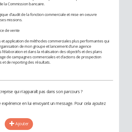
 de la Commission bancaire.
gique d’audit de la fonction commerciale et mise en oeuvre
uses missions.
ce de vente
es et application de méthodes commerciales plus performantes qui
. Organisation de mon groupe et lancement d’une agence
l’élaboration et dans la réalisation des objectifs et des plans
ilotage de campagnes commerciales et d’actions de prospection
és et de reporting des résultats.
treprise qui n'apparaît pas dans son parcours ?
te expérience en lui envoyant un message. Pour cela ajoutez
Ajouter