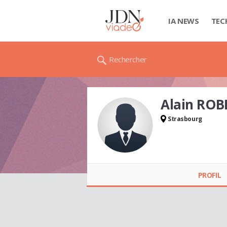
IA NEWS
TEC
Rechercher
Alain ROB
Strasbourg
Alain ROBERT
PROFIL