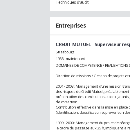
Techniques d'audit
Entreprises
CREDIT MUTUEL
- Superviseur res
Strasbourg
1988 - maintenant
DOMAINES DE COMPETENCE / REALISATIONS S
Direction de missions / Gestion de projets e
2001 - 2003 : Management d’une mission transv
des risques du Crédit Mutuel, préalablement 
présentation des conclusions aux dirigeants,
de correction.
Contribution effective dans la mise en place 
(identification, classification et prévention d
1999 - 2000 : Management du projet de réorg
le cadre du passage aux 35 h, impliquant la ré