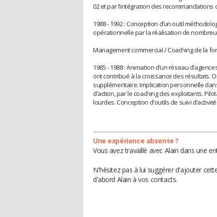
02 et par l’intégration des recommandations
1988 - 1992 : Conception d’un outil méthodolo
opérationnelle par la réalisation de nombre
Management commercial / Coaching de la for
1985 - 1988 : Animation d’un réseau d’agenc
ont contribué à la croissance des résultats
supplémentaire. Implication personnelle dans 
d’action, par le coaching des exploitants. P
lourdes. Conception d'outils de suivi d’activit
Une expérience absente ?
Vous avez travaillé avec Alain dans une en
N'hésitez pas à lui suggérer d'ajouter cet
d'abord Alain à vos contacts.