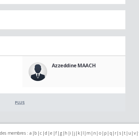
Azzeddine MAACH
PLUS
 des membres :
a
b
c
d
e
f
g
h
i
j
k
l
m
n
o
p
q
r
s
t
u
v