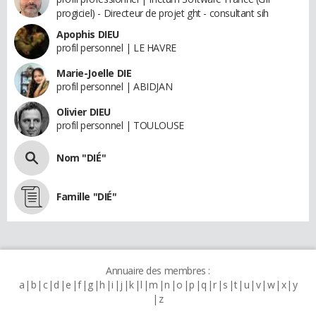
progiciel) - Directeur de projet ght - consultant sih
Apophis DIEU
profil personnel | LE HAVRE
Marie-Joelle DIE
profil personnel | ABIDJAN
Olivier DIEU
profil personnel | TOULOUSE
Nom "DIÉ"
Famille "DIÉ"
Annuaire des membres :
a
b
c
d
e
f
g
h
i
j
k
l
m
n
o
p
q
r
s
t
u
v
w
x
y
z