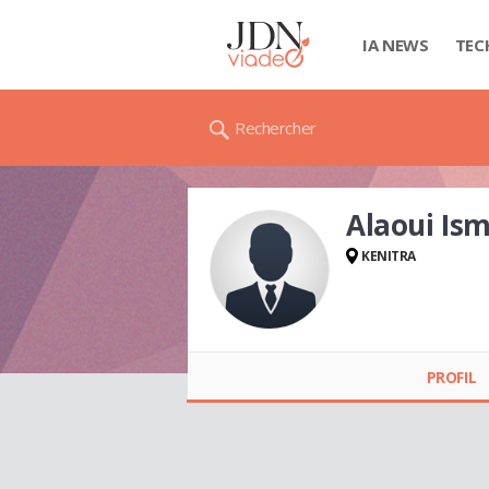
IA NEWS
TEC
Rechercher
Alaoui I
KENITRA
Alaoui Ismaili
MOHAMMED
PROFIL