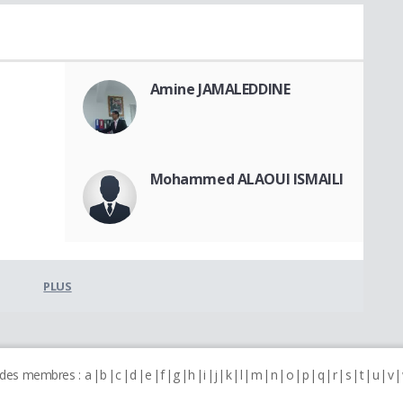
Amine JAMALEDDINE
Mohammed ALAOUI ISMAILI
PLUS
 des membres :
a
b
c
d
e
f
g
h
i
j
k
l
m
n
o
p
q
r
s
t
u
v