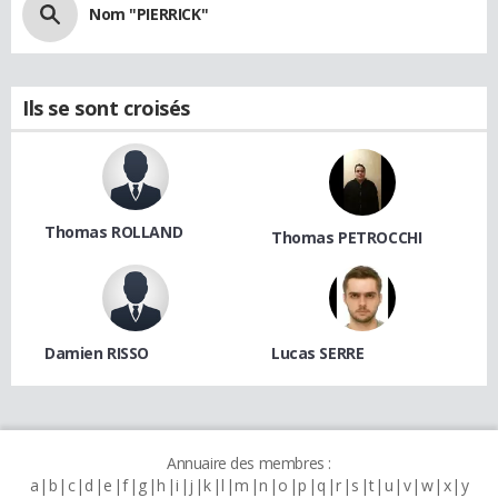
Nom "PIERRICK"
Ils se sont croisés
Thomas ROLLAND
Thomas PETROCCHI
Damien RISSO
Lucas SERRE
Annuaire des membres :
a
b
c
d
e
f
g
h
i
j
k
l
m
n
o
p
q
r
s
t
u
v
w
x
y