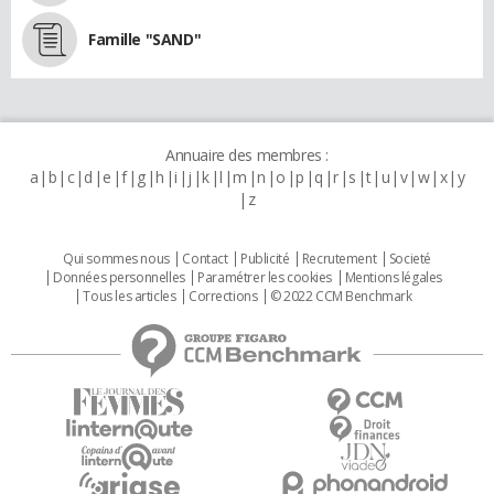
Famille "SAND"
Annuaire des membres :
a
b
c
d
e
f
g
h
i
j
k
l
m
n
o
p
q
r
s
t
u
v
w
x
y
z
Qui sommes nous
Contact
Publicité
Recrutement
Societé
Données personnelles
Paramétrer les cookies
Mentions légales
Tous les articles
Corrections
© 2022 CCM Benchmark