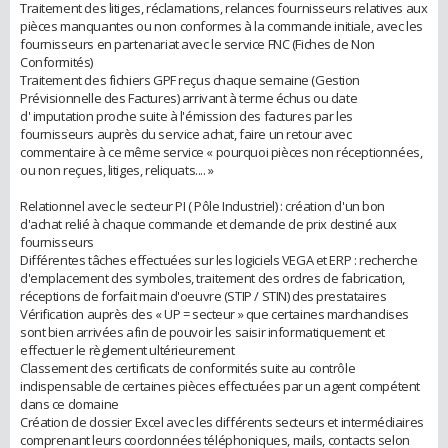
Traitement des litiges, réclamations, relances fournisseurs relatives aux
pièces manquantes ou non conformes à la commande initiale, avec les
fournisseurs en partenariat avec le service FNC (Fiches de Non
Conformités)
Traitement des fichiers GPF reçus chaque semaine (Gestion
Prévisionnelle des Factures) arrivant à terme échus ou date
d' imputation proche suite à l'émission des factures par les
fournisseurs auprès du service achat, faire un retour avec
commentaire à ce même service « pourquoi pièces non réceptionnées,
ou non reçues, litiges, reliquats.... »
Relationnel avec le secteur PI ( Pôle Industriel) : création d'un bon
d'achat relié à chaque commande et demande de prix destiné aux
fournisseurs
Différentes tâches effectuées sur les logiciels VEGA et ERP : recherche
d'emplacement des symboles, traitement des ordres de fabrication,
réceptions de forfait main d'oeuvre (STIP / STIN) des prestataires
Vérification auprès des « UP = secteur » que certaines marchandises
sont bien arrivées afin de pouvoir les saisir informatiquement et
effectuer le règlement ultérieurement
Classement des certificats de conformités suite au contrôle
indispensable de certaines pièces effectuées par un agent compétent
dans ce domaine
Création de dossier Excel avec les différents secteurs et intermédiaires
comprenant leurs coordonnées téléphoniques, mails, contacts selon