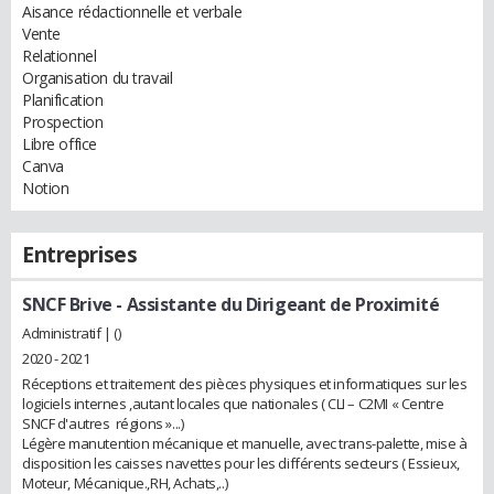
Aisance rédactionnelle et verbale
Vente
Relationnel
Organisation du travail
Planification
Prospection
Libre office
Canva
Notion
Entreprises
SNCF Brive
- Assistante du Dirigeant de Proximité
Administratif | ()
2020 - 2021
Réceptions et traitement des pièces physiques et informatiques sur les
logiciels internes ,autant locales que nationales ( CLI – C2MI « Centre
SNCF d'autres régions »...)
Légère manutention mécanique et manuelle, avec trans-palette, mise à
disposition les caisses navettes pour les différents secteurs ( Essieux,
Moteur, Mécanique.,RH, Achats,..)