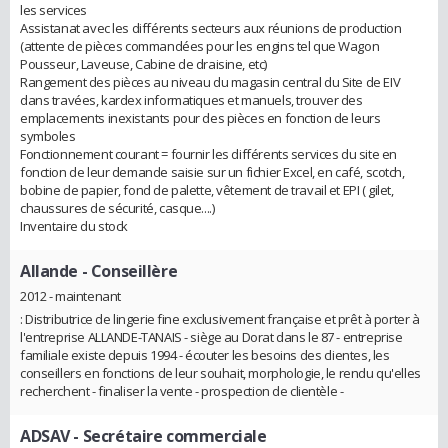
les services
Assistanat avec les différents secteurs aux réunions de production
(attente de pièces commandées pour les engins tel que Wagon
Pousseur, Laveuse, Cabine de draisine, etc)
Rangement des pièces au niveau du magasin central du Site de EIV
dans travées, kardex informatiques et manuels, trouver des
emplacements inexistants pour des pièces en fonction de leurs
symboles
Fonctionnement courant = fournir les différents services du site en
fonction de leur demande saisie sur un fichier Excel, en café, scotch,
bobine de papier, fond de palette, vêtement de travail et EPI ( gilet,
chaussures de sécurité, casque....)
Inventaire du stock
Allande
- Conseillère
2012 - maintenant
: Distributrice de lingerie fine exclusivement française et prêt à porter à
l'entreprise ALLANDE-TANAIS - siège au Dorat dans le 87 - entreprise
familiale existe depuis 1994 - écouter les besoins des clientes, les
conseillers en fonctions de leur souhait, morphologie, le rendu qu'elles
recherchent - finaliser la vente - prospection de clientèle -
ADSAV
- Secrétaire commerciale