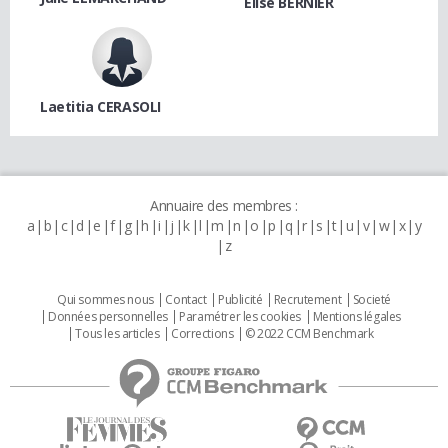
Elise BERNIER
Laetitia CERASOLI
Annuaire des membres :
a
b
c
d
e
f
g
h
i
j
k
l
m
n
o
p
q
r
s
t
u
v
w
x
y
z
Qui sommes nous
Contact
Publicité
Recrutement
Societé
Données personnelles
Paramétrer les cookies
Mentions légales
Tous les articles
Corrections
© 2022 CCM Benchmark