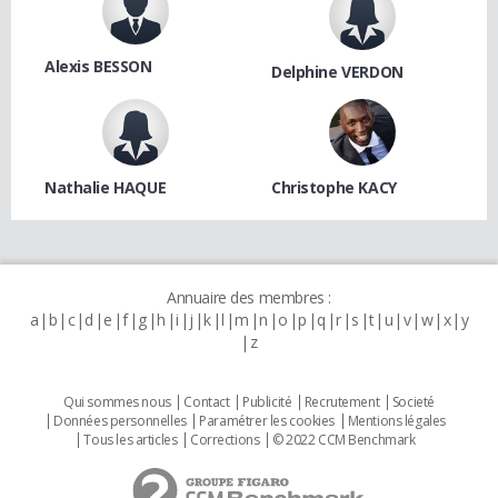
Alexis BESSON
Delphine VERDON
Nathalie HAQUE
Christophe KACY
Annuaire des membres :
a
b
c
d
e
f
g
h
i
j
k
l
m
n
o
p
q
r
s
t
u
v
w
x
y
z
Qui sommes nous
Contact
Publicité
Recrutement
Societé
Données personnelles
Paramétrer les cookies
Mentions légales
Tous les articles
Corrections
© 2022 CCM Benchmark