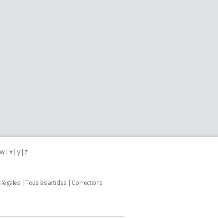
w
x
y
z
 légales
Tous les articles
Corrections