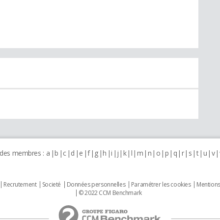
 des membres :
a
b
c
d
e
f
g
h
i
j
k
l
m
n
o
p
q
r
s
t
u
v
Recrutement
Societé
Données personnelles
Paramétrer les cookies
Mentions
© 2022 CCM Benchmark