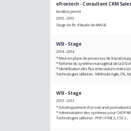
eFrontech
- Consultant CRM Sale
levallois perret
2015 - 2015
Stage de fin d'étude de MIAGE
WSI
- Stage
2014 - 2014
* Mise en place de processus de travail (suppor
* Refonte du système managérial de la DSI d
* Identification des flux (interactions entre la 
Technologies utilisées : Méthode Agile, ITIL,
WSI
- Stage
2013 - 2013
* Développement d'un extranet permettant la g
* Administration des systèmes pour CHOPARD
Technologies utilisées : PHP, HTML 5, CSS 3 ,