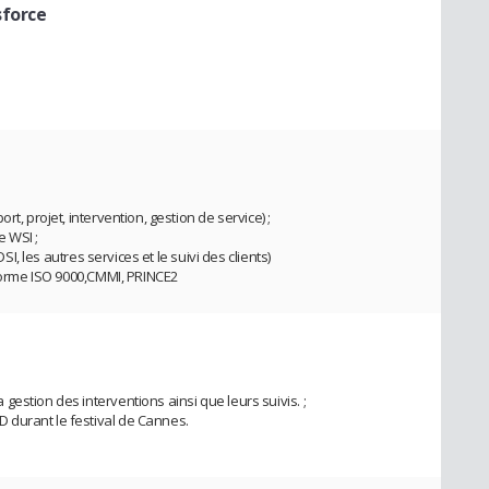
sforce
t, projet, intervention, gestion de service) ;
e WSI ;
DSI, les autres services et le suivi des clients)
 Norme ISO 9000,CMMI, PRINCE2
estion des interventions ainsi que leurs suivis. ;
 durant le festival de Cannes.