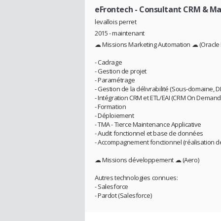
eFrontech
- Consultant CRM & M
levallois perret
2015 - maintenant
☁ Missions Marketing Automation ☁ (Oracle M
- Cadrage
- Gestion de projet
- Paramétrage
- Gestion de la délivrabilité (Sous-domaine, 
- Intégration CRM et ETL/EAI (CRM On Demand, 
- Formation
- Déploiement
- TMA - Tierce Maintenance Applicative
- Audit fonctionnel et base de données
- Accompagnement fonctionnel (réalisation 
☁ Missions développement ☁ (Aero)
Autres technologies connues:
- Salesforce
- Pardot (Salesforce)