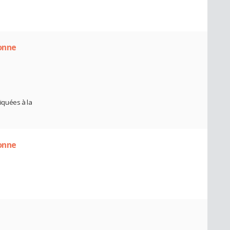
onne
iquées à la
onne