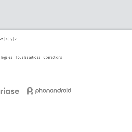
w
x
y
z
 légales
Tous les articles
Corrections