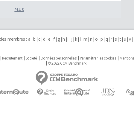
PLUS
 des membres :
a
b
c
d
e
f
g
h
i
j
k
l
m
n
o
p
q
r
s
t
u
v
Recrutement
Societé
Données personnelles
Paramétrer les cookies
Mentions
© 2022 CCM Benchmark