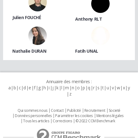
Julien FOUCHÉ
Anthony RLT
Nathalie DURAN
Fatih UNAL
Annuaire des membres :
a
b
c
d
e
f
g
h
i
j
k
l
m
n
o
p
q
r
s
t
u
v
w
x
y
z
Qui sommes nous
Contact
Publicité
Recrutement
Societé
Données personnelles
Paramétrer les cookies
Mentions légales
Tous les articles
Corrections
© 2022 CCM Benchmark