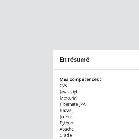
En résumé
Mes compétences :
CVS
Javascript
Mercurial
Hibernate JPA
Bazaar
Jenkins
Python
Apache
Gradle