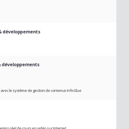
 & développements
 & développements
te avec le système de gestion de contenus InfoGlue
temps réel de cours en vidéo sur Internet.