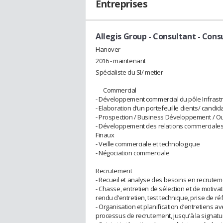
Entreprises
Allegis Group
- Consultant - Consu
Hanover
2016 - maintenant
Spécialiste du SI/ metier
Commercial
- Développement commercial du pôle Infrastru
- Elaboration d’un portefeuille clients/ candid
- Prospection / Business Développement /
- Développement des relations commerciales 
Finaux
- Veille commerciale et technologique
- Négociation commerciale
Recrutement
- Recueil et analyse des besoins en recrut
- Chasse, entretien de sélection et de motiva
rendu d’entretien, test technique, prise de 
- Organisation et planification d’entretiens a
processus de recrutement, jusqu’à la signatu