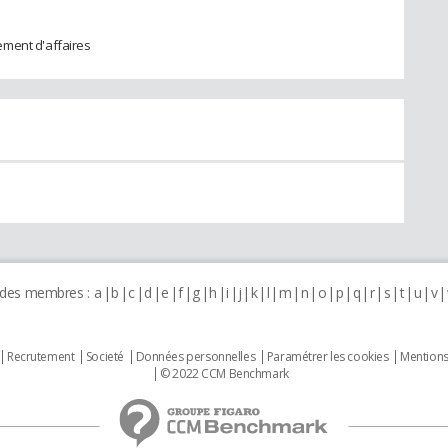
ement d'affaires
 des membres :
a
b
c
d
e
f
g
h
i
j
k
l
m
n
o
p
q
r
s
t
u
v
Recrutement
Societé
Données personnelles
Paramétrer les cookies
Mentions
© 2022 CCM Benchmark