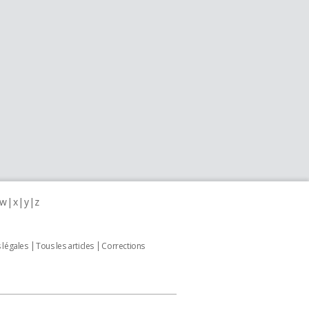
w
x
y
z
 légales
Tous les articles
Corrections