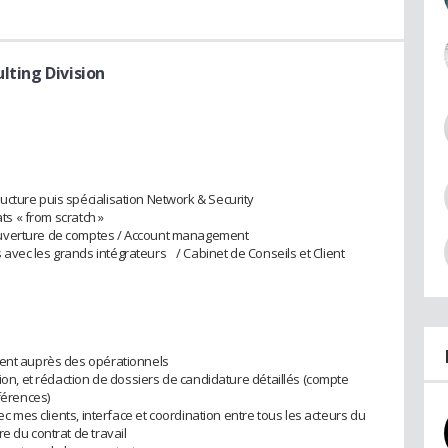
lting Division
cture puis spécialisation Network & Security
ats « from scratch »
 Ouverture de comptes / Account management
avec les grands intégrateurs / Cabinet de Conseils et Client
ement auprès des opérationnels
tion, et rédaction de dossiers de candidature détaillés (compte
références)
vec mes clients, interface et coordination entre tous les acteurs du
re du contrat de travail