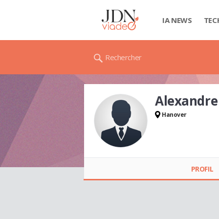
IA NEWS
TEC
Rechercher
Alexandr
Hanover
Alexandre
GRANDJEAN
PROFIL