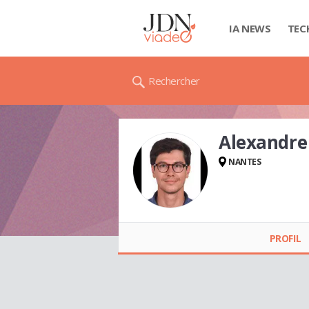
IA NEWS
TEC
Rechercher
Alexandre
NANTES
Alexandre LOPEZ
PROFIL