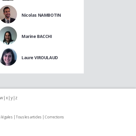
Nicolas NAMBOTIN
Marine BACCHI
Laure VIROULAUD
w
x
y
z
 légales
Tous les articles
Corrections