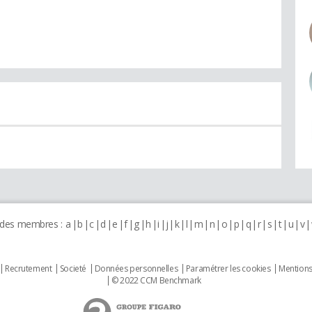
 des membres :
a
b
c
d
e
f
g
h
i
j
k
l
m
n
o
p
q
r
s
t
u
v
Recrutement
Societé
Données personnelles
Paramétrer les cookies
Mentions
© 2022 CCM Benchmark