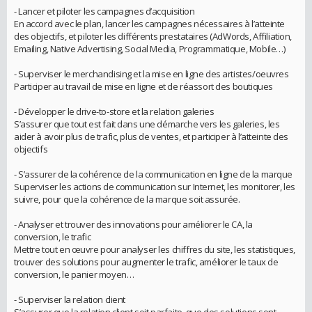
- Lancer et piloter les campagnes d’acquisition
En accord avec le plan, lancer les campagnes nécessaires à l’atteinte
des objectifs, et piloter les différents prestataires (AdWords, Affiliation,
Emailing, Native Advertising, Social Media, Programmatique, Mobile…)
- Superviser le merchandising et la mise en ligne des artistes/oeuvres
Participer au travail de mise en ligne et de réassort des boutiques
- Développer le drive-to-store et la relation galeries
S’assurer que tout est fait dans une démarche vers les galeries, les
aider à avoir plus de trafic, plus de ventes, et participer à l’atteinte des
objectifs
- S’assurer de la cohérence de la communication en ligne de la marque
Superviser les actions de communication sur Internet, les monitorer, les
suivre, pour que la cohérence de la marque soit assurée.
- Analyser et trouver des innovations pour améliorer le CA, la
conversion, le trafic
Mettre tout en œuvre pour analyser les chiffres du site, les statistiques,
trouver des solutions pour augmenter le trafic, améliorer le taux de
conversion, le panier moyen…
- Superviser la relation client
S’assurer que la relation client soit parfaite, que des solutions sont