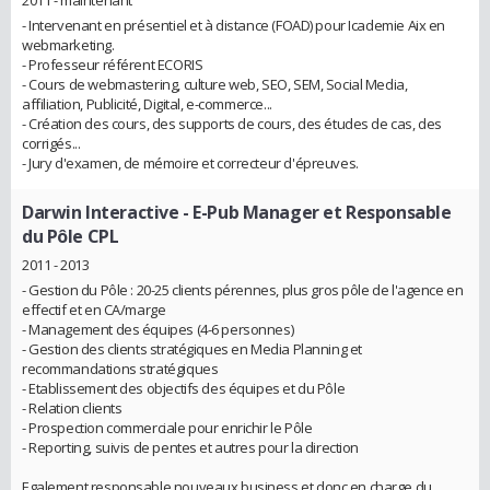
2011 - maintenant
- Intervenant en présentiel et à distance (FOAD) pour Icademie Aix en
webmarketing.
- Professeur référent ECORIS
- Cours de webmastering, culture web, SEO, SEM, Social Media,
affiliation, Publicité, Digital, e-commerce...
- Création des cours, des supports de cours, des études de cas, des
corrigés...
- Jury d'examen, de mémoire et correcteur d'épreuves.
Darwin Interactive
- E-Pub Manager et Responsable
du Pôle CPL
2011 - 2013
- Gestion du Pôle : 20-25 clients pérennes, plus gros pôle de l'agence en
effectif et en CA/marge
- Management des équipes (4-6 personnes)
- Gestion des clients stratégiques en Media Planning et
recommandations stratégiques
- Etablissement des objectifs des équipes et du Pôle
- Relation clients
- Prospection commerciale pour enrichir le Pôle
- Reporting, suivis de pentes et autres pour la direction
Egalement responsable nouveaux business et donc en charge du