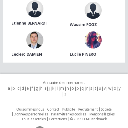
Etienne BERNARDI
Wassim FOOZ
Leclerc DAMIEN
Lucile PINERO
Annuaire des membres :
a
b
c
d
e
f
g
h
i
j
k
l
m
n
o
p
q
r
s
t
u
v
w
x
y
z
Qui sommes nous
Contact
Publicité
Recrutement
Societé
Données personnelles
Paramétrer les cookies
Mentions légales
Tous les articles
Corrections
© 2022 CCM Benchmark