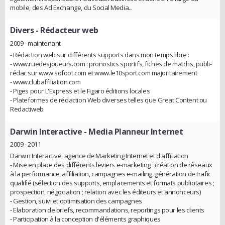
mobile, des Ad Exchange, du Social Media...
Divers
- Rédacteur web
2009 - maintenant
- Rédaction web sur différents supports dans mon temps libre :
- www.ruedesjoueurs.com : pronostics sportifs, fiches de matchs, publi-
rédac sur www.sofoot.com et www.le10sport.com majoritairement
- www.clubaffiliation.com
- Piges pour L'Express et le Figaro éditions locales
- Plateformes de rédaction Web diverses telles que Great Content ou
Redactiweb
Darwin Interactive
- Media Planneur Internet
2009 - 2011
Darwin Interactive, agence de Marketing Internet et d'affiliation
- Mise en place des différents leviers e-marketing : création de réseaux
à la performance, affiliation, campagnes e-mailing, génération de trafic
qualifié (sélection des supports, emplacements et formats publicitaires ;
prospection, négociation ; relation avec les éditeurs et annonceurs)
- Gestion, suivi et optimisation des campagnes
- Elaboration de briefs, recommandations, reportings pour les clients
- Participation à la conception d'éléments graphiques