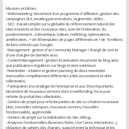
Missions et tâches :
- Webmarketing : lancement d'un programme d'affiliation, gestion des
campagnes SEA, emailing personnalisés, segmentés, ciblés...
- SEO : travail complet sur la globalité du référencement naturel des
sites existants et des nouveaux sites, suivi de l'indexation, du
positionnement... (sémantique, balises, netlinking, optimisations,
amélioration... + de 40 templates de pages différentes et + de 10 millions
de liens indexés par Google)
- Management : gestion d'un Community Manager / chargé de com et
d'une chargée de clientèle asso.
- Content Management : gestion et animation récurrente du blog ainsi
que publications régulières sur blogs et sites extérieurs
- Newsletter : création et gestion planning de deux newsletter
mensuelles complètement différentes (cible associations et cible
collectivités)
- Participation à la stratégie de l'entreprise et aux choix importants :
lancement de nouveaux services dont crowdfunding, focus puis
refonte du portail des collectivités...
- Gestion de projet pour refonte parties du site ou création nouveaux
sites, nouvelles rubriques, nouveaux services, nouvelles
fonctionnalités, appli mobile
- Gestion de projet sur la stabilisation du site, débug...
- Analyses fonctionnelles (Business Rules, Use Cases, Interactions...),
rédaction de cahiers des charges, support entre la technique et les