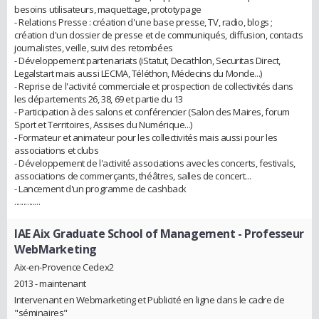
besoins utilisateurs, maquettage, prototypage
- Relations Presse : création d'une base presse, TV, radio, blogs ;
création d'un dossier de presse et de communiqués, diffusion, contacts
journalistes, veille, suivi des retombées
- Développement partenariats (iStatut, Decathlon, Securitas Direct,
Legalstart mais aussi LECMA, Téléthon, Médecins du Monde...)
- Reprise de l'activité commerciale et prospection de collectivités dans
les départements 26, 38, 69 et partie du 13
- Participation à des salons et conférencier (Salon des Maires, forum
Sport et Territoires, Assises du Numérique...)
- Formateur et animateur pour les collectivités mais aussi pour les
associations et clubs
- Développement de l'activité associations avec les concerts, festivals,
associations de commerçants, théâtres, salles de concert...
- Lancement d'un programme de cashback
..............
IAE Aix Graduate School of Management
- Professeur
WebMarketing
Aix-en-Provence Cedex2
2013 - maintenant
Intervenant en Webmarketing et Publicité en ligne dans le cadre de
"séminaires"