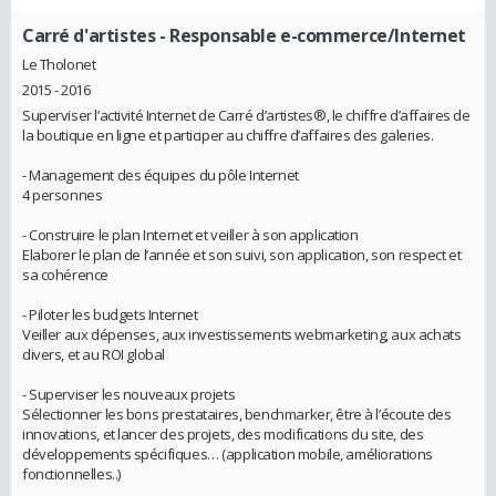
Carré d'artistes
- Responsable e-commerce/Internet
Le Tholonet
2015 - 2016
Superviser l’activité Internet de Carré d’artistes®, le chiffre d’affaires de
la boutique en ligne et participer au chiffre d’affaires des galeries.
- Management des équipes du pôle Internet
4 personnes
- Construire le plan Internet et veiller à son application
Elaborer le plan de l’année et son suivi, son application, son respect et
sa cohérence
- Piloter les budgets Internet
Veiller aux dépenses, aux investissements webmarketing, aux achats
divers, et au ROI global
- Superviser les nouveaux projets
Sélectionner les bons prestataires, benchmarker, être à l’écoute des
innovations, et lancer des projets, des modifications du site, des
développements spécifiques… (application mobile, améliorations
fonctionnelles..)