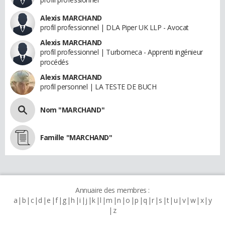
Alexis MARCHAND
profil professionnel | DLA Piper UK LLP - Avocat
Alexis MARCHAND
profil professionnel | Turbomeca - Apprenti ingénieur
procédés
Alexis MARCHAND
profil personnel | LA TESTE DE BUCH
Nom "MARCHAND"
Famille "MARCHAND"
Annuaire des membres :
a
b
c
d
e
f
g
h
i
j
k
l
m
n
o
p
q
r
s
t
u
v
w
x
y
z