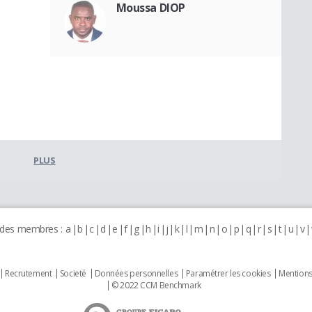
Moussa DIOP
PLUS
 des membres :
a
b
c
d
e
f
g
h
i
j
k
l
m
n
o
p
q
r
s
t
u
v
Recrutement
Societé
Données personnelles
Paramétrer les cookies
Mentions
© 2022 CCM Benchmark