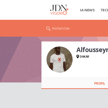
IA NEWS
TEC
Rechercher
Alfoussey
DAKAR
Alfousseynou BADJI
PROFIL