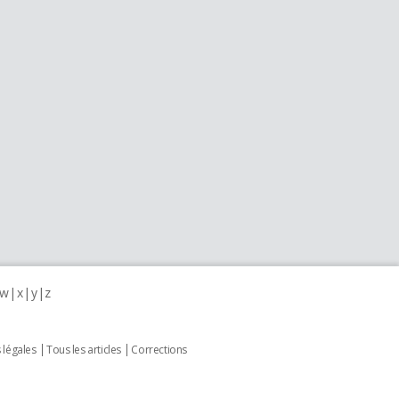
w
x
y
z
 légales
Tous les articles
Corrections