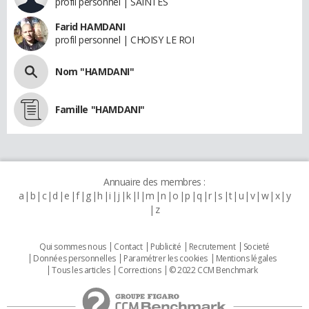
profil personnel | SAINTES
Farid HAMDANI
profil personnel | CHOISY LE ROI
Nom "HAMDANI"
Famille "HAMDANI"
Annuaire des membres :
a
b
c
d
e
f
g
h
i
j
k
l
m
n
o
p
q
r
s
t
u
v
w
x
y
z
Qui sommes nous
Contact
Publicité
Recrutement
Societé
Données personnelles
Paramétrer les cookies
Mentions légales
Tous les articles
Corrections
© 2022 CCM Benchmark