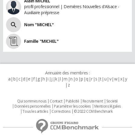
Alain MICHEL
profil professionnel | Dernières Nouvelles d'Alsace -
Auxiliaire prépresse
Nom "MICHEL"
Famille "MICHEL"
Annuaire des membres :
a
b
c
d
e
f
g
h
i
j
k
l
m
n
o
p
q
r
s
t
u
v
w
x
y
z
Qui sommes nous
Contact
Publicité
Recrutement
Societé
Données personnelles
Paramétrer les cookies
Mentions légales
Tous les articles
Corrections
© 2022 CCM Benchmark