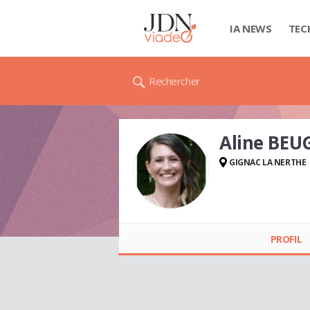
IA NEWS
TEC
Rechercher
Aline BE
GIGNAC LA NERTHE
Aline BEUGNOT
PROFIL