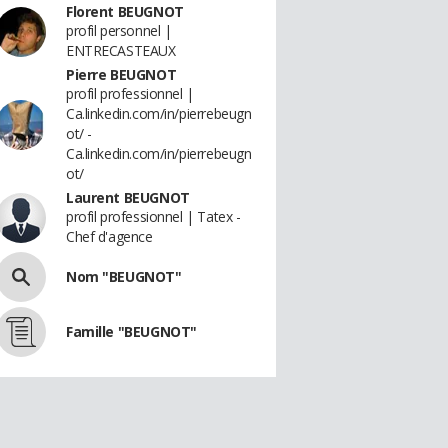
Florent BEUGNOT
profil personnel |
ENTRECASTEAUX
Pierre BEUGNOT
profil professionnel |
Ca.linkedin.com/in/pierrebeugn
ot/ -
Ca.linkedin.com/in/pierrebeugn
ot/
Laurent BEUGNOT
profil professionnel | Tatex -
Chef d'agence
Nom "BEUGNOT"
Famille "BEUGNOT"