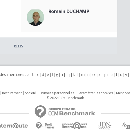
Romain DUCHAMP
PLUS
 des membres :
a
b
c
d
e
f
g
h
i
j
k
l
m
n
o
p
q
r
s
t
u
v
Recrutement
Societé
Données personnelles
Paramétrer les cookies
Mentions
© 2022 CCM Benchmark