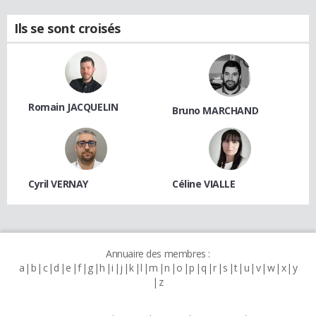
Ils se sont croisés
Romain JACQUELIN
Bruno MARCHAND
Cyril VERNAY
Céline VIALLE
Annuaire des membres :
a
b
c
d
e
f
g
h
i
j
k
l
m
n
o
p
q
r
s
t
u
v
w
x
y
z