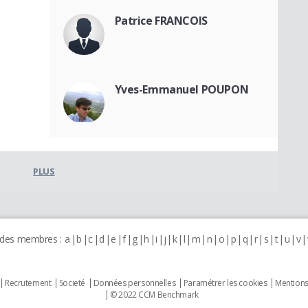
Patrice FRANCOIS
Yves-Emmanuel POUPON
PLUS
 des membres :
a
b
c
d
e
f
g
h
i
j
k
l
m
n
o
p
q
r
s
t
u
v
Recrutement
Societé
Données personnelles
Paramétrer les cookies
Mentions
© 2022 CCM Benchmark