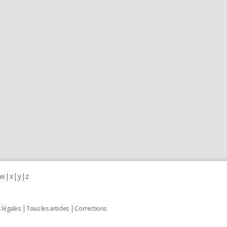
w
x
y
z
 légales
Tous les articles
Corrections