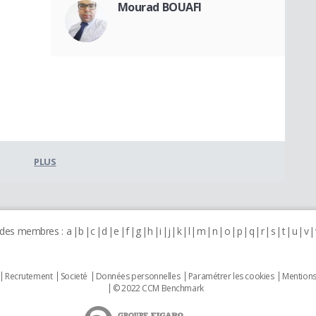
Mourad BOUAFI
PLUS
 des membres :
a
b
c
d
e
f
g
h
i
j
k
l
m
n
o
p
q
r
s
t
u
v
Recrutement
Societé
Données personnelles
Paramétrer les cookies
Mentions
© 2022 CCM Benchmark