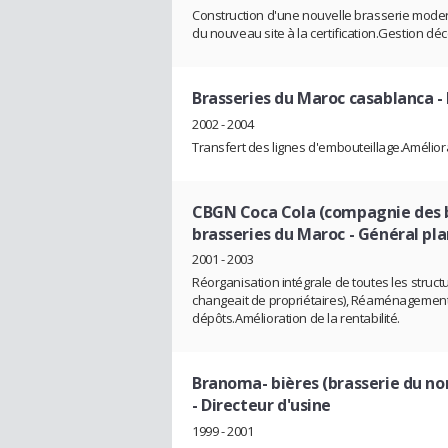
Construction d'une nouvelle brasserie moder
du nouveau site à la certification.Gestion dé
Brasseries du Maroc casablanca
-
2002 - 2004
Transfert des lignes d'embouteillage.Améliorat
CBGN Coca Cola (compagnie des b
brasseries du Maroc
- Général pl
2001 - 2003
Réorganisation intégrale de toutes les struct
changeait de propriétaires), Réaménagement 
dépôts.Amélioration de la rentabilité.
Branoma- bières (brasserie du no
- Directeur d'usine
1999 - 2001