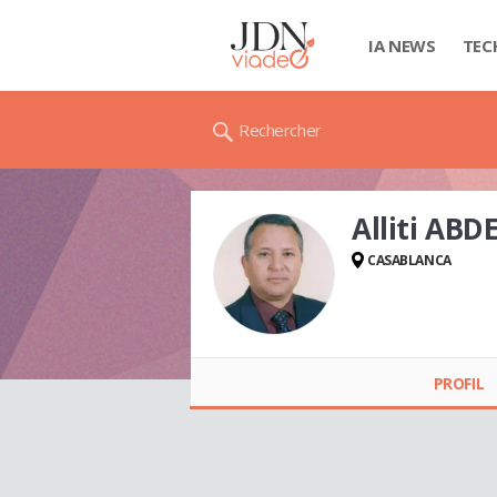
IA NEWS
TEC
Rechercher
Alliti AB
CASABLANCA
Alliti ABDENNABI
PROFIL