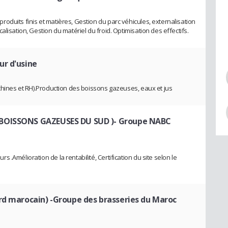
oduits finis et matières, Gestion du parc véhicules, externalisation
lisation, Gestion du matériel du froid. Optimisation des effectifs.
ur d'usine
achines et RH).Production des boissons gazeuses, eaux et jus
 BOISSONS GAZEUSES DU SUD )- Groupe NABC
.Amélioration de la rentabilité, Certification du site selon le
rd marocain) -Groupe des brasseries du Maroc