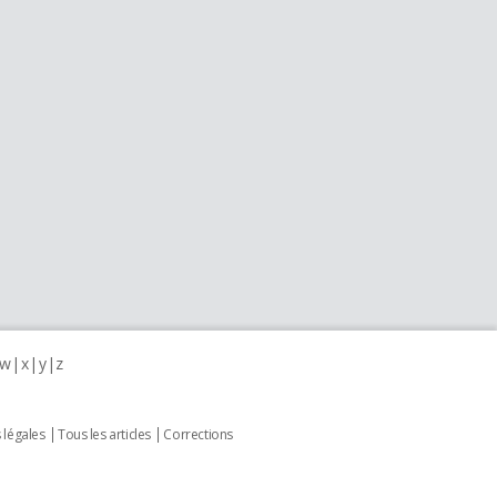
w
x
y
z
 légales
Tous les articles
Corrections