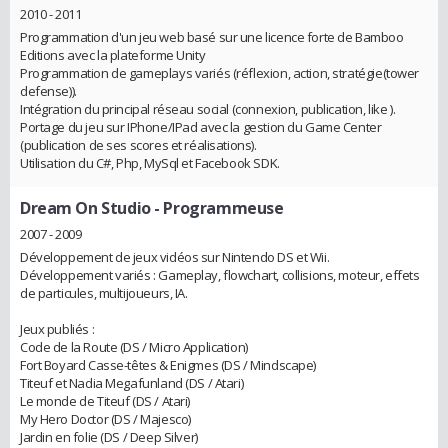
2010 - 2011
Programmation d'un jeu web basé sur une licence forte de Bamboo
Editions avec la plateforme Unity
Programmation de gameplays variés (réflexion, action, stratégie(tower
defense)).
Intégration du principal réseau social (connexion, publication, like ).
Portage du jeu sur IPhone/IPad avec la gestion du Game Center
(publication de ses scores et réalisations).
Utilisation du C#, Php, MySql et Facebook SDK.
Dream On Studio
- Programmeuse
2007 - 2009
Développement de jeux vidéos sur Nintendo DS et Wii.
Développement variés : Gameplay, flowchart, collisions, moteur, effets
de particules, multijoueurs, IA.
Jeux publiés :
Code de la Route (DS / Micro Application)
Fort Boyard Casse-têtes & Enigmes (DS / Mindscape)
Titeuf et Nadia Megafunland (DS / Atari)
Le monde de Titeuf (DS / Atari)
My Hero Doctor (DS / Majesco)
Jardin en folie (DS / Deep Silver)