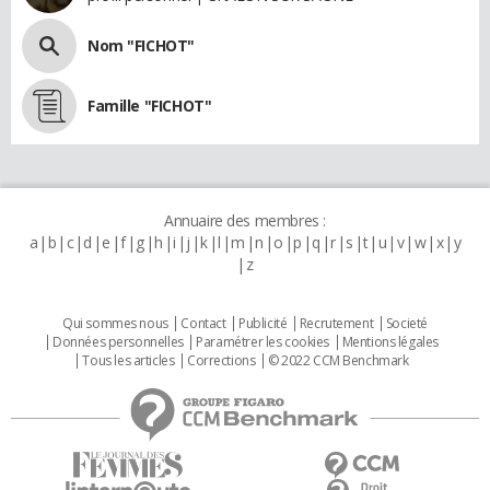
Nom "FICHOT"
Famille "FICHOT"
Annuaire des membres :
a
b
c
d
e
f
g
h
i
j
k
l
m
n
o
p
q
r
s
t
u
v
w
x
y
z
Qui sommes nous
Contact
Publicité
Recrutement
Societé
Données personnelles
Paramétrer les cookies
Mentions légales
Tous les articles
Corrections
© 2022 CCM Benchmark