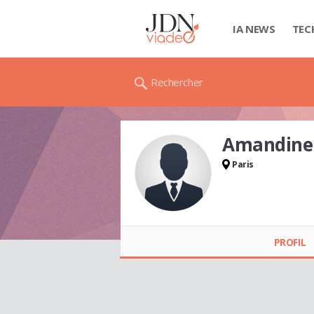
IA NEWS
TEC
Rechercher
Amandin
Paris
Amandine
REYMONDON
PROFIL