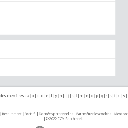
 des membres :
a
b
c
d
e
f
g
h
i
j
k
l
m
n
o
p
q
r
s
t
u
v
Recrutement
Societé
Données personnelles
Paramétrer les cookies
Mentions
© 2022 CCM Benchmark