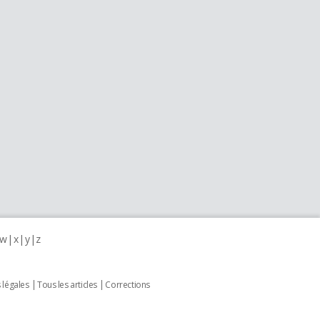
w
x
y
z
 légales
Tous les articles
Corrections