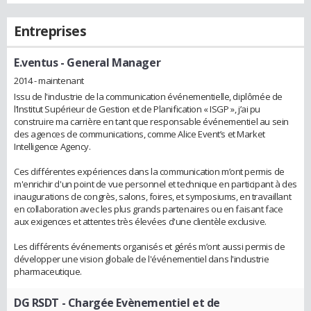
Entreprises
E.ventus
- General Manager
2014 - maintenant
Issu de l'industrie de la communication événementielle, diplômée de
l’Institut Supérieur de Gestion et de Planification « ISGP », j’ai pu
construire ma carrière en tant que responsable événementiel au sein
des agences de communications, comme Alice Event’s et Market
Intelligence Agency.
Ces différentes expériences dans la communication m’ont permis de
m'enrichir d'un point de vue personnel et technique en participant à des
inaugurations de congrès, salons, foires, et symposiums, en travaillant
en collaboration avec les plus grands partenaires ou en faisant face
aux exigences et attentes très élevées d'une clientèle exclusive.
Les différents événements organisés et gérés m’ont aussi permis de
développer une vision globale de l'événementiel dans l'industrie
pharmaceutique.
DG RSDT
- Chargée Evènementiel et de