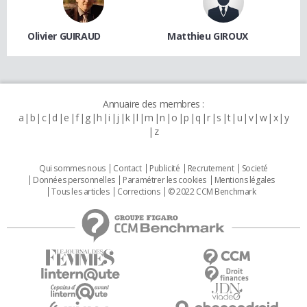
Olivier GUIRAUD
Matthieu GIROUX
Annuaire des membres :
a
b
c
d
e
f
g
h
i
j
k
l
m
n
o
p
q
r
s
t
u
v
w
x
y
z
Qui sommes nous
Contact
Publicité
Recrutement
Societé
Données personnelles
Paramétrer les cookies
Mentions légales
Tous les articles
Corrections
© 2022 CCM Benchmark