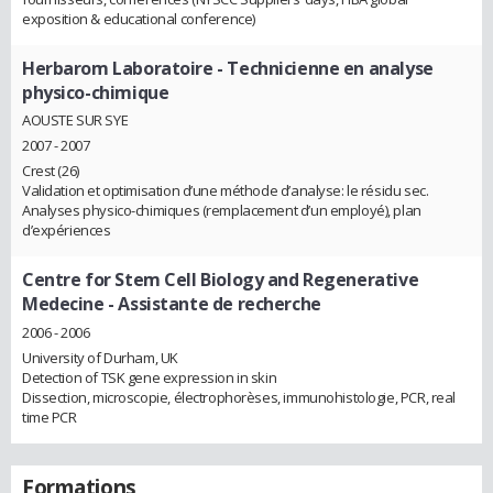
exposition & educational conference)
Herbarom Laboratoire
- Technicienne en analyse
physico-chimique
AOUSTE SUR SYE
2007 - 2007
Crest (26)
Validation et optimisation d’une méthode d’analyse: le résidu sec.
Analyses physico-chimiques (remplacement d’un employé), plan
d’expériences
Centre for Stem Cell Biology and Regenerative
Medecine
- Assistante de recherche
2006 - 2006
University of Durham, UK
Detection of TSK gene expression in skin
Dissection, microscopie, électrophorèses, immunohistologie, PCR, real
time PCR
Formations