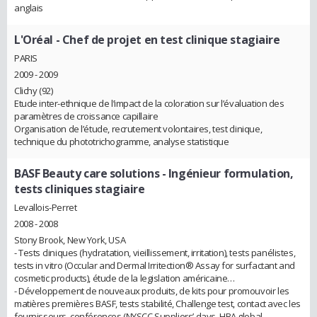
anglais
L'Oréal
- Chef de projet en test clinique stagiaire
PARIS
2009 - 2009
Clichy (92)
Etude inter-ethnique de l’impact de la coloration sur l’évaluation des
paramètres de croissance capillaire
Organisation de l’étude, recrutement volontaires, test clinique,
technique du phototrichogramme, analyse statistique
BASF Beauty care solutions
- Ingénieur formulation,
tests cliniques stagiaire
Levallois-Perret
2008 - 2008
Stony Brook, New York, USA
- Tests cliniques (hydratation, vieillissement, irritation), tests panélistes,
tests in vitro (Occular and Dermal Irritection® Assay for surfactant and
cosmetic products), étude de la legislation américaine…
- Développement de nouveaux produits, de kits pour promouvoir les
matières premières BASF, tests stabilité, Challenge test, contact avec les
fournisseurs, conférences (NYSCC Suppliers’ days, HBA global