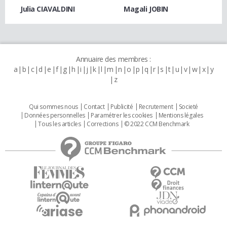
Julia CIAVALDINI
Magali JOBIN
Annuaire des membres :
a
b
c
d
e
f
g
h
i
j
k
l
m
n
o
p
q
r
s
t
u
v
w
x
y
z
Qui sommes nous
Contact
Publicité
Recrutement
Societé
Données personnelles
Paramétrer les cookies
Mentions légales
Tous les articles
Corrections
© 2022 CCM Benchmark