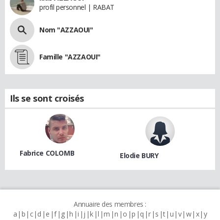
profil personnel | RABAT
Nom "AZZAOUI"
Famille "AZZAOUI"
Ils se sont croisés
Fabrice COLOMB
Elodie BURY
Annuaire des membres :
a
b
c
d
e
f
g
h
i
j
k
l
m
n
o
p
q
r
s
t
u
v
w
x
y