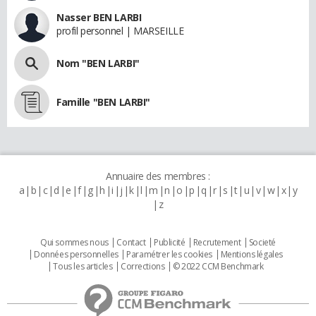
Nasser BEN LARBI
profil personnel | MARSEILLE
Nom "BEN LARBI"
Famille "BEN LARBI"
Annuaire des membres :
a
b
c
d
e
f
g
h
i
j
k
l
m
n
o
p
q
r
s
t
u
v
w
x
y
z
Qui sommes nous
Contact
Publicité
Recrutement
Societé
Données personnelles
Paramétrer les cookies
Mentions légales
Tous les articles
Corrections
© 2022 CCM Benchmark